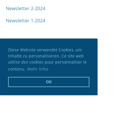
Newsletter 2-2024
Newsletter 1-2024
Diese Website verwendet Cookies, um
Inhalte zu personalisieren. Ce site web
utilise des cookies pour personnaliser le
contenu.
Mehr Infos
OK
© Schweizerische Konferenz der Stadt- und
Gemeindeschreiber (SKSG-CSSM-CSSC)